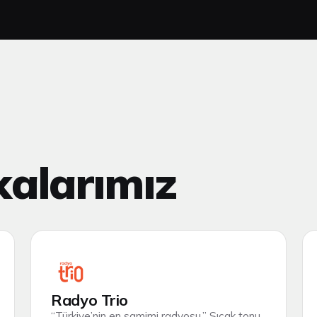
alarımız
Radyo Trio
“Türkiye’nin en samimi radyosu.” Sıcak tonu