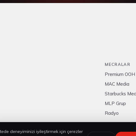
MECRALAR
Premium OOH
MAC Media
Starbucks Med
MLP Grup
Radyo
tede deneyiminizi iyileştirmek için çerezler