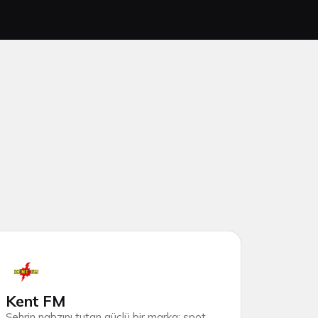
Kent FM
Şehrin nabzını tutan güçlü bir marka; spot,