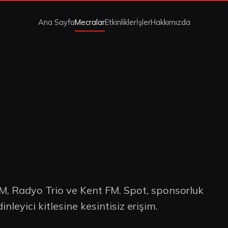
Ana Sayfa
Mecralar
Etkinlikler
İşler
Hakkımızda
M, Radyo Trio ve Kent FM. Spot, sponsorluk
nleyici kitlesine kesintisiz erişim.