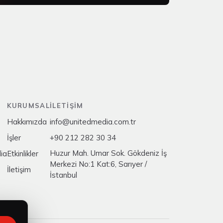
KURUMSAL
İLETIŞIM
Hakkımızda
info@unitedmedia.com.tr
İşler
+90 212 282 30 34
Huzur Mah. Umar Sok. Gökdeniz İş
ia
Etkinlikler
Merkezi No:1 Kat:6, Sarıyer /
İletişim
İstanbul