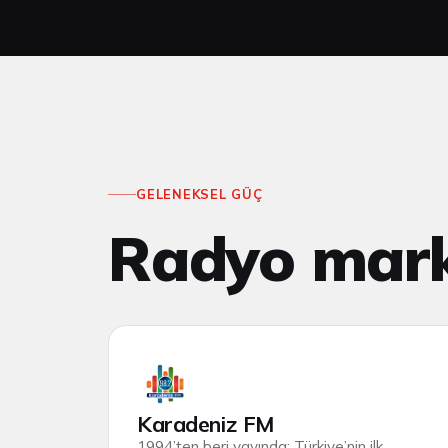
GELENEKSEL GÜÇ
Radyo mark
Karadeniz FM
1994’ten beri yayında; Türkiye’nin ilk