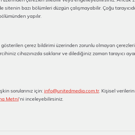
e sitenin bazı bölümleri düzgün çalışmayabilir. Çoğu tarayıcı
 bölümünden yapılır.
de gösterilen çerez bildirimi üzerinden zorunlu olmayan çerezler
ercihiniz cihazınızda saklanır ve dilediğiniz zaman tarayıcı aya
şkin sorularınız için:
info@unitedmedia.com.tr
. Kişisel verilerin
ma Metni
'ni inceleyebilirsiniz.