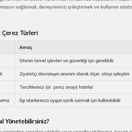
masını sağlamak, deneyiminizi iyileştirmek ve kullanım istati
z Çerez Türleri
Amaç
Sitenin temel işlevleri ve güvenliği için gereklidir.
ik
Ziyaretçi davranışını anonim olarak ölçer, siteyi iyileştirir.
Tercihlerinizi (ör. çerez onayı) hatırlar.
rlama
İlgi alanlarınıza uygun içerik sunmak için kullanılabilir.
ıl Yönetebilirsiniz?
ı üzerinden çerezleri silebilir veya engelleyebilirsiniz. Ancak 