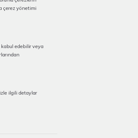
da çerez yönetimi
i kabul edebilir veya
rlarından
izle ilgili detaylar