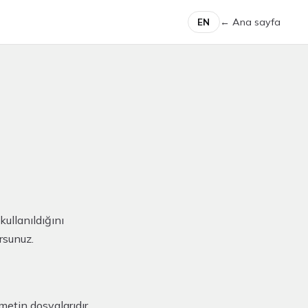
← Ana sayfa
EN
kullanıldığını
rsunuz.
metin dosyalarıdır.