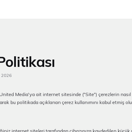
olitikası
k 2026
United Media'ya ait internet sitesinde ("Site") çerezlerin nasıl 
anarak bu politikada açıklanan çerez kullanımını kabul etmiş olu
tiğiniz internet siteleri tarafından cihazınıza kaydedilen küçük 