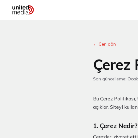
← Geri dön
Çerez P
Son güncelleme: Oca
Bu Çerez Politikası, 
açıklar. Siteyi kull
1. Çerez Nedir?
Çerezler, ziyaret et