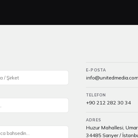
E-POSTA
info@unitedmedia.com.
TELEFON
+90 212 282 30 34
ADRES
Huzur Mahallesi, Umar 
34485 Sarıyer / İstanb