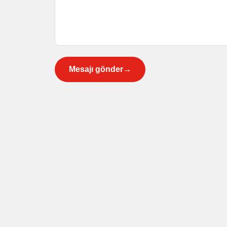
Mesajı gönder
→