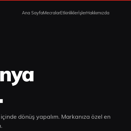
Ana Sayfa
Mecralar
Etkinlikler
İşler
Hakkımızda
anya
.
t içinde dönüş yapalım. Markanıza özel en
.